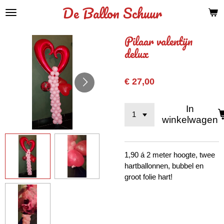
De Ballon Schuur
Ga
direct
naar
Pilaar valentijn
de
delux
hoofdinhoud
€ 27,00
In
winkelwagen
1,90 á 2 meter hoogte, twee
hartballonnen, bubbel en
groot folie hart!