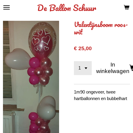
De Ballon Schuur
Ga
direct
naar
Valentijnsboom roos-
de
wit
hoofdinhoud
€ 25,00
In
winkelwagen
1m90 ongeveer, twee
hartballonnen en bubbelhart