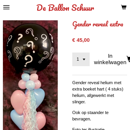
De Ballon Schuur
Ga
direct
naar
Gender reveal extra
de
hoofdinhoud
€ 45,00
In
winkelwagen
Gender reveal helium met
extra boeket hart ( 4 stuks)
helium, afgewerkt met
slinger.
Ook op staander te
bevragen.
Foto ter illustratie