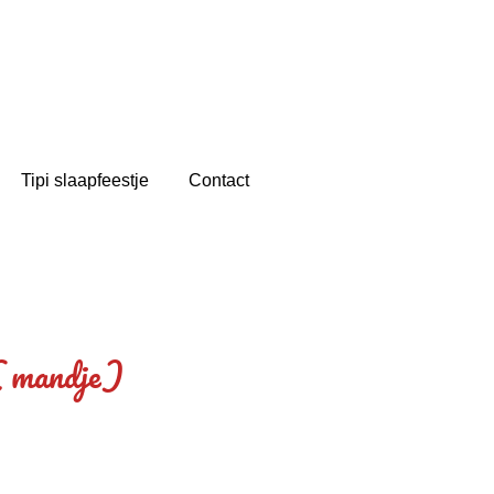
Tipi slaapfeestje
Contact
( mandje)