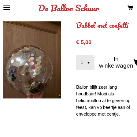
De Ballon Schuur
Ga
direct
naar
Bubbel met confetti
de
hoofdinhoud
€ 5,00
In
winkelwagen
Ballon blijft zeer lang
houdbaar! Mooi als
heliumballon af te geven op
feest, kan vb beertje aan of
enveloppe met centje.