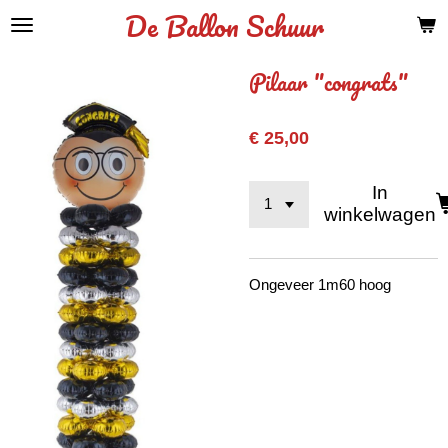
De Ballon Schuur
Ga
direct
naar
Pilaar "congrats"
de
hoofdinhoud
€ 25,00
In
winkelwagen
Ongeveer 1m60 hoog