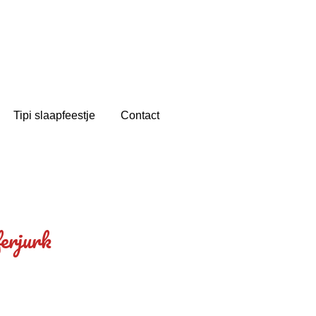
Tipi slaapfeestje
Contact
ferjurk