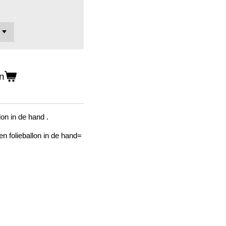
n
on in de hand .
)en folieballon in de hand=