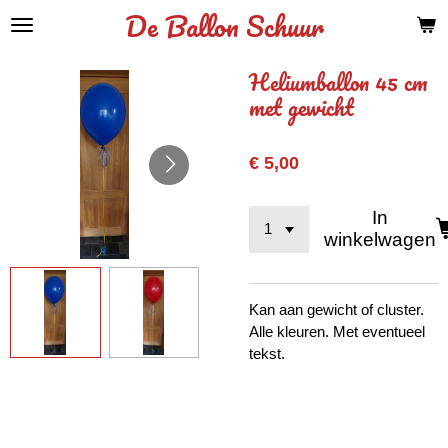
De Ballon Schuur
Ga
direct
naar
Heliumballon 45 cm
de
met gewicht
hoofdinhoud
€ 5,00
In
winkelwagen
Kan aan gewicht of cluster.
Alle kleuren. Met eventueel
tekst.