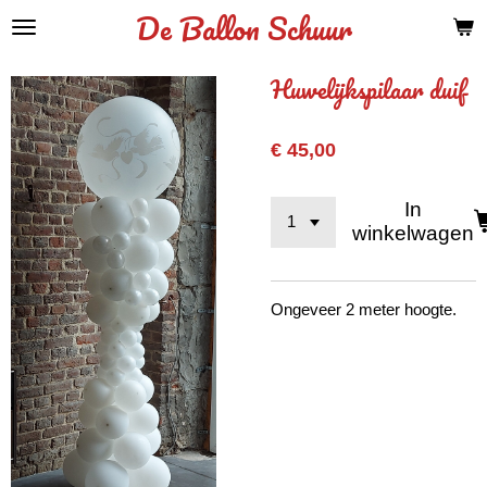
De Ballon Schuur
Ga
direct
naar
Huwelijkspilaar duif
de
hoofdinhoud
€ 45,00
In
winkelwagen
Ongeveer 2 meter hoogte.