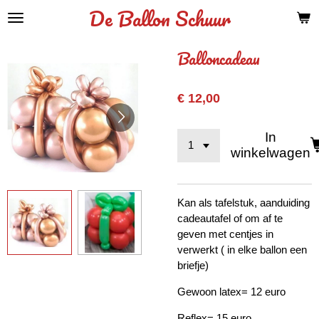
De Ballon Schuur
Ga
direct
naar
Balloncadeau
de
hoofdinhoud
€ 12,00
In
winkelwagen
Kan als tafelstuk, aanduiding
cadeautafel of om af te
geven met centjes in
verwerkt ( in elke ballon een
briefje)
Gewoon latex= 12 euro
Reflex= 15 euro