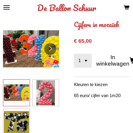
De Ballon Schuur
Ga
direct
naar
Cijfers in mozaïek
de
hoofdinhoud
€ 65,00
In
winkelwagen
Kleuren te kiezen
65 euro/ cijfer van 1m20