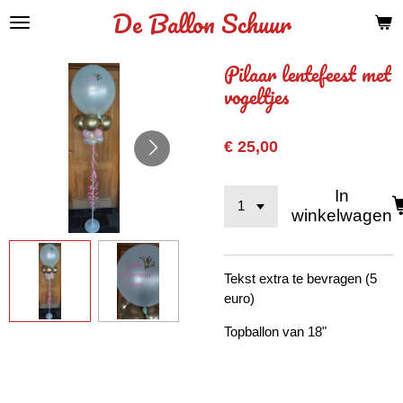
De Ballon Schuur
Ga
direct
naar
Pilaar lentefeest met
de
vogeltjes
hoofdinhoud
€ 25,00
In
winkelwagen
Tekst extra te bevragen (5
euro)
Topballon van 18"