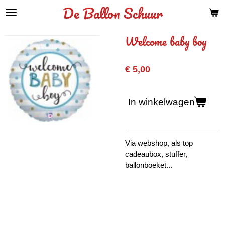
De Ballon Schuur
Ga
direct
naar
Welcome baby boy
de
hoofdinhoud
€ 5,00
In winkelwagen
Via webshop, als top
cadeaubox, stuffer,
ballonboeket...