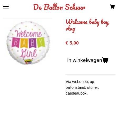
De Ballon Schuur
Ga
direct
naar
Welcome baby boy,
de
vlag
hoofdinhoud
€ 5,00
In winkelwagen
Via webshop, op
ballonstand, stuffer,
caedeaubox.