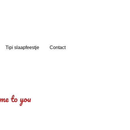
Tipi slaapfeestje
Contact
me to you