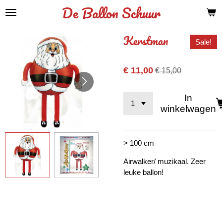
De Ballon Schuur
Ga
direct
naar
Kerstman
Sale!
de
hoofdinhoud
€ 11,00
€ 15,00
In
winkelwagen
> 100 cm
Airwalker/ muzikaal. Zeer
leuke ballon!