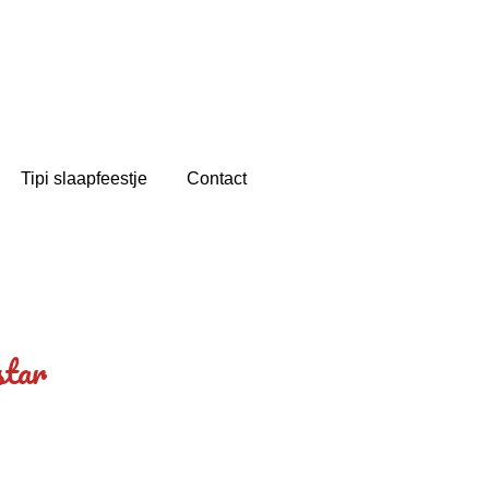
Tipi slaapfeestje
Contact
star