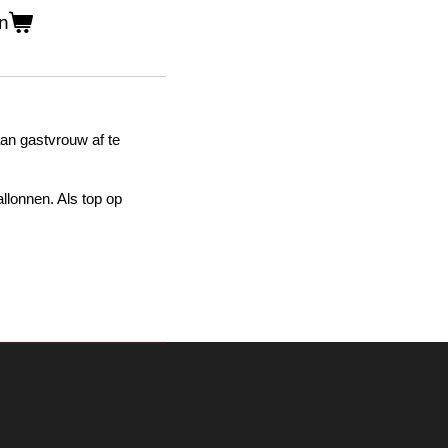
n
an gastvrouw af te
lonnen. Als top op