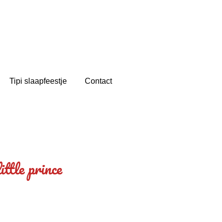
Tipi slaapfeestje
Contact
ttle prince