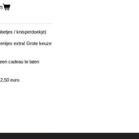
n
bbetjes / knisperdoekje)
centjes extra! Grote keuze
een cadeau te laten
12,50 euro