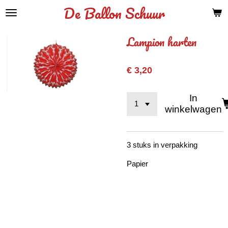
De Ballon Schuur
Ga
direct
naar
Lampion harten
de
hoofdinhoud
€ 3,20
In
winkelwagen
3 stuks in verpakking
Papier