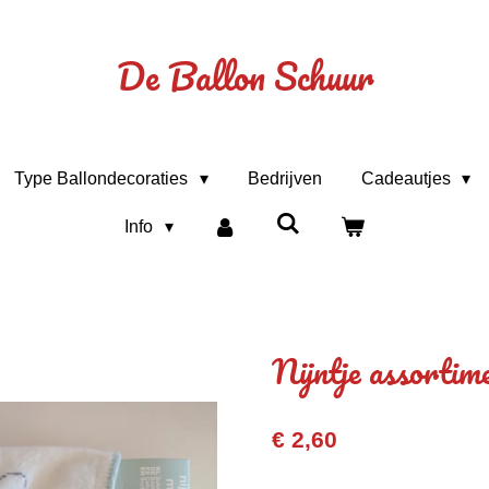
De Ballon Schuur
Type Ballondecoraties
Bedrijven
Cadeautjes
Info
Nijntje assortim
€ 2,60