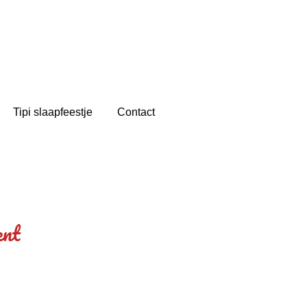
Tipi slaapfeestje
Contact
ent