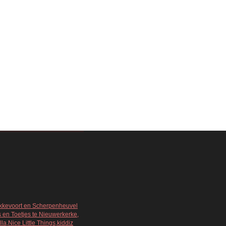
Bekkevoort en Scherpenheuvel
s en Toetjes te Nieuwerkerke,
a,Nice Little Things,kiddiz