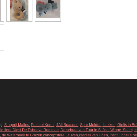
ij:
Slagerij Mattes
,
Pralibel Kermt
,
4All Seasons
,
Spar Meldert, bakkerij Gielis in 
Belle fleur Diest,De Eshoeve Rummen, De schuur van Tuur in St JorisWinge, Snoetje
 de Waterhoek te Grazen,conceptstore Leuven,kasteel van Hoen, instituut pelle bell