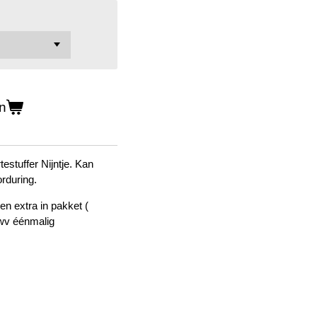
n
testuffer Nijntje. Kan
orduring.
n extra in pakket (
owv éénmalig