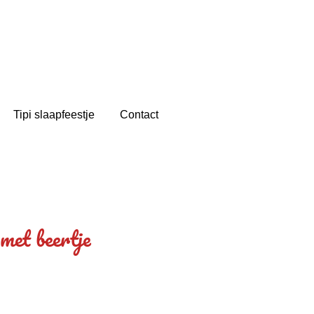
Tipi slaapfeestje
Contact
 met beertje