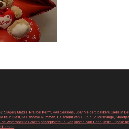
ij:
Slagerij Mattes
,
Pralibel Kermt
,
4All Seasons
,
Spar Meldert, bakkerij Gielis in 
Belle fleur Diest,De Eshoeve Rummen, De schuur van Tuur in St JorisWinge, Snoetje
 de Waterhoek te Grazen,conceptstore Leuven,kasteel van Hoen, instituut pelle bell
 d'Hamont