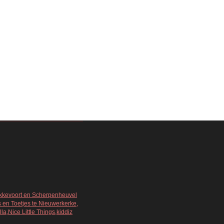
Bekkevoort en Scherpenheuvel
s en Toetjes te Nieuwerkerke,
a,Nice Little Things,kiddiz