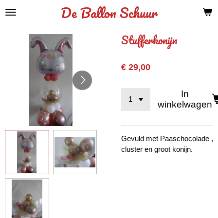
De Ballon Schuur
Ga
direct
naar
Stufferkonijn
de
hoofdinhoud
€ 29,00
In
winkelwagen
Gevuld met Paaschocolade ,
cluster en groot konijn.