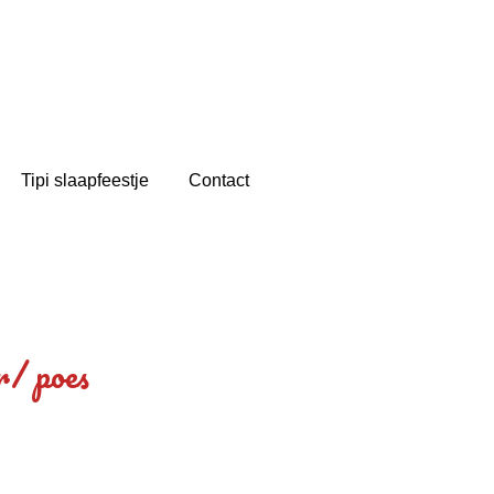
Tipi slaapfeestje
Contact
r/ poes