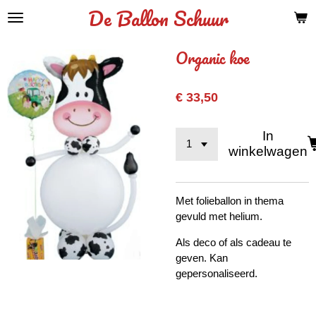
De Ballon Schuur
Ga
direct
naar
Organic koe
de
hoofdinhoud
€ 33,50
In
winkelwagen
Met folieballon in thema
gevuld met helium.
Als deco of als cadeau te
geven. Kan
gepersonaliseerd.