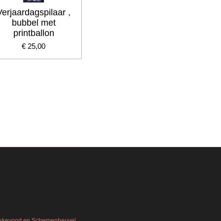
Verjaardagspilaar ,
bubbel met
printballon
€ 25,00
Bekkevoort en Scherpenheuvel