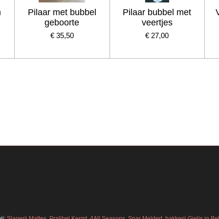
n
Pilaar met bubbel
Pilaar bubbel met
geboorte
veertjes
€ 35,50
€ 27,00
ij:
Slagerij Mattes
,
Pralibel Kermt
,
4All Seasons
,
Spar Meldert, bakkerij Gielis in 